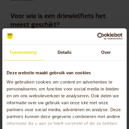
Voor wie is een driewielfiets het
meest geschikt?
Driewielfietsen zijn
ideaal voor ouderen met
balansproblemen, mensen met medische
aandoeningen die de stabiliteit beïnvloeden
en
Toestemming
Details
Over
personen die na lange tijd weer willen fietsen.
Ook mensen met verminderde spierkracht,
Deze website maakt gebruik van cookies
neurologische aandoeningen of angst om te
vallen hebben veel baat bij de extra stabiliteit en
We gebruiken cookies om content en advertenties te
veiligheid.
personaliseren, om functies voor social media te bieden
en om ons websiteverkeer te analyseren. Ook delen we
Ouderen vormen een grote doelgroep, vooral
informatie over uw gebruik van onze site met onze
wanneer balans en reactievermogen afnemen
partners voor social media, adverteren en analyse. Deze
met de leeftijd. Voor hen kan een
driewielfiets
partners kunnen deze gegevens combineren met andere
het verschil betekenen tussen wel of niet meer
informatie die u aan ze heeft verstrekt of die ze hebben