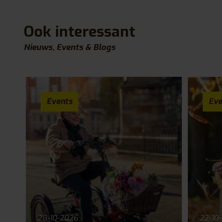
Ook interessant
Nieuws, Events & Blogs
Events
Eve
28-10-2026
22-10