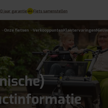
10 jaar garantie
Fiets samenstellen
e
Onze fietsen
Verkooppunten
Klantervaringen
Nieuw
nische)
ctinformatie