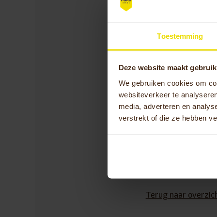
Driewieler Vasco
Driewieler City
Kinderfiets AT-A
Toestemming
Kinderfiets AT-B
Duofiets & tande
Deze website maakt gebruik
We gebruiken cookies om cont
Duofiets Orthros
websiteverkeer te analyseren
Tandem Copilot
media, adverteren en analys
Tandem Copilot 3
verstrekt of die ze hebben v
Rolstoelfiets
Rolstoelfiets Diaz
Ga naar prijslijsten
Terug naar overzic