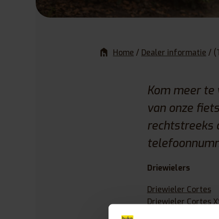
Home
/
Dealer informatie
/
(
Kom meer te w
van onze fiet
rechtstreeks 
telefoonnum
Driewielers
Driewieler Cortes
Driewieler Cortes X
Driewieler Cortes X