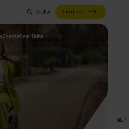
Contact
s
Events
Over Huka
NL