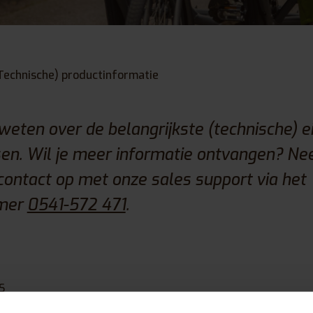
Technische) productinformatie
eten over de belangrijkste (technische) 
sen. Wil je meer informatie ontvangen? N
contact op met onze sales support via het
mer
0541-572 471
.
S
S 36 V