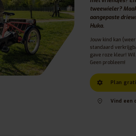
met vriendjes? En 
tweewieler? Maak 
aangepaste driewi
Huka.
Jouw kind kan (weer)
standaard verkrijgb
gave roze kleur! Wil
Geen probleem!
Plan grat
Vind een 