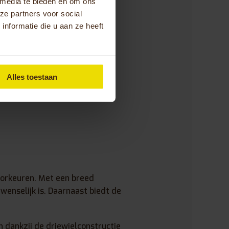
 media te bieden en om ons
iets die perfect bij jouw
ze partners voor social
 Samen zorgen we voor een
nformatie die u aan ze heeft
aat.
Alles toestaan
voorkeuren. Met een breed
wenselijk is. Daarnaast biedt de
n dankzij de driewielconstructie