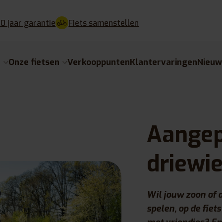
10 jaar garantie
Fiets samenstellen
e
Onze fietsen
Verkooppunten
Klantervaringen
Nieuw
Aangep
driewie
Wil jouw zoon of 
spelen, op de fiet