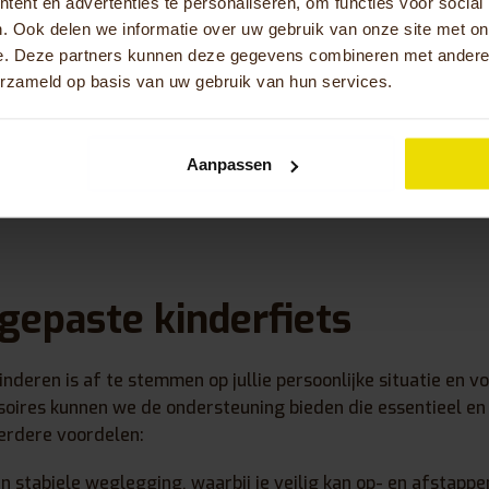
ent en advertenties te personaliseren, om functies voor social
kwaliteit en
vinden van de f
. Ook delen we informatie over uw gebruik van onze site met on
a staat voor
situatie past.
e. Deze partners kunnen deze gegevens combineren met andere i
erheid.
oplossing op m
erzameld op basis van uw gebruik van hun services.
Aanpassen
gepaste kinderfiets
nderen is af te stemmen op jullie persoonlijke situatie en 
soires kunnen we de ondersteuning bieden die essentieel en 
erdere voordelen:
en stabiele weglegging, waarbij je veilig kan op- en afstappe