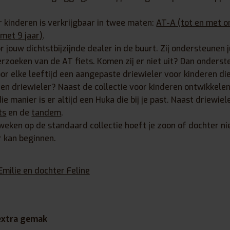
 kinderen is verkrijgbaar in twee maten:
AT-A (tot en met o
 met 9 jaar)
.
 jouw dichtstbijzijnde dealer in de buurt. Zij ondersteunen 
erzoeken van de AT fiets. Komen zij er niet uit? Dan onderst
or elke leeftijd een aangepaste driewieler voor kinderen die 
 een driewieler? Naast de collectie voor kinderen ontwikkel
die manier is er altijd een Huka die bij je past. Naast driewiel
ts
en de
tandem
.
 weken op de standaard collectie hoeft je zoon of dochter n
r kan beginnen.
milie en dochter Feline
 extra gemak