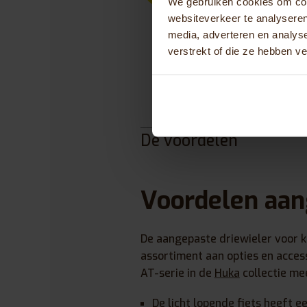
We gebruiken cookies om cont
voorvork kies je voor 
websiteverkeer te analyseren
betrouwbaarheid. Huk
media, adverteren en analys
duurzaamheid en zek
verstrekt of die ze hebben v
De voordelen
Voordelen aan
De aangepaste driewieler voor ki
assortiment aan opties en acces
AT-serie in de
Huka
collectie me
De licht lopende fiets heeft e