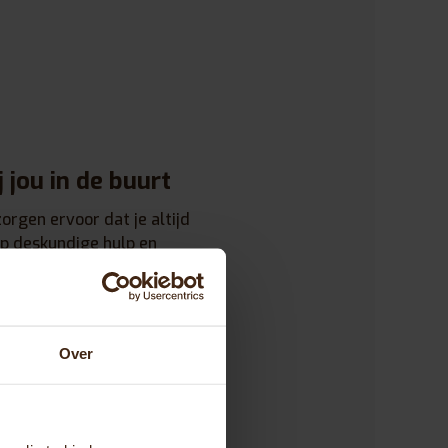
j jou in de buurt
orgen ervoor dat je altijd
op deskundige hulp en
tbij huis.
Over
jk advies
ten helpen je graag bij het