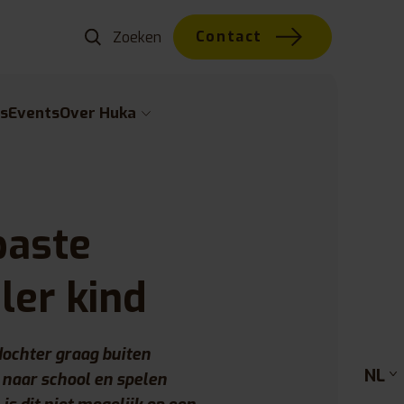
Contact
s
Events
Over Huka
aste
ler kind
dochter graag buiten
NL
s naar school en spelen