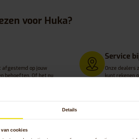
ezen voor Huka?
Service bi
t afgestemd op jouw
Onze dealers z
en behoeften. Of het nu
kunt rekenen 
t of unieke
onderhoud, dich
iets past altijd
Details
ie
Persoonli
 van cookies
op het frame en de
Onze specialis