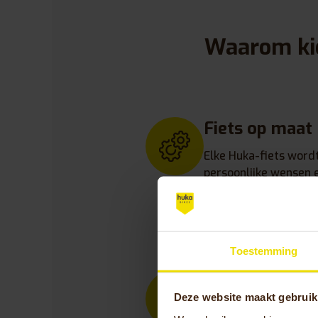
Waarom ki
Fiets op maat
Elke Huka-fiets word
persoonlijke wensen 
gaat om extra comfor
aanpassingen – jouw f
perfect.
Toestemming
10 jaar garant
Deze website maakt gebruik
Met 10 jaar garantie 