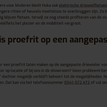
ers voor kinderen biedt Huka ook
elektrische driewielfietsen
gere ritten of heuvels moeiteloos te overbruggen zijn. Zo
g blijven fietsen, terwijl ze nog steeds profiteren van de st
ielfiets het plezier en de mobiliteit vergroot.
s proefrit op een aangepas
er een proefrit laten maken op de aangepaste driewieler voo
ealer op locatie of bij ons in de showroom? Geen probleem! Een 
f dochter mogelijk verblijft behoort tot de mogelijkheden.
ken. Dat kan via het telefoonnummer
0541-572 472
of vul on