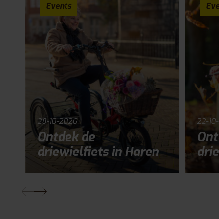
Events
Eve
28-10-2026
22-10
Ontdek de
Ont
driewielfiets in Haren
drie