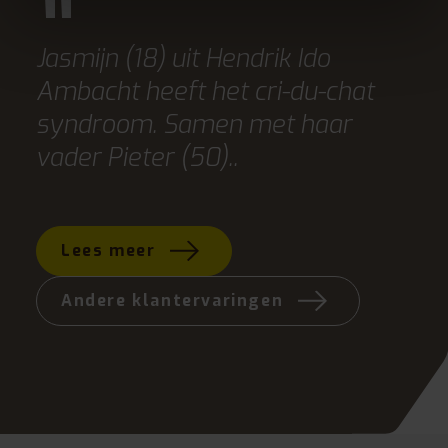
tot
Jasmijn (18) uit Hendrik Ido
Bij
Ambacht heeft het cri-du-chat
Los
s
syndroom. Samen met haar
wo
vader Pieter (50)..
en
Lees meer
L
Andere klantervaringen
A