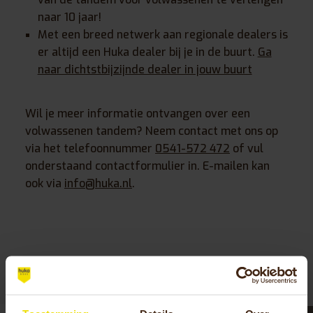
naar 10 jaar!
Met een breed netwerk aan regionale dealers is
er altijd een Huka dealer bij je in de buurt.
Ga
naar dichtstbijzijnde dealer in jouw buurt
Wil je meer informatie ontvangen over een
volwassenen tandem? Neem contact met ons op
via het telefoonnummer
0541-572 472
of vul
onderstaand contactformulier in. E-mailen kan
ook via
info@huka.nl
.